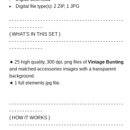
Digital file type(s): 2 ZIP, 1 JPG
- - - - - - - - - - - - - - - - - - - - - - - - - - - - - - - - - - - - - - - - - - - -
- - - - - - - - - - - - -
{ WHAT'S IN THIS SET }
- - - - - - - - - - - - - - - - - - - - - - - - - - - - - - - - - - - - - - - - - - - -
- - - - - - - - - - - - -
★ 25 high quality, 300 dpi, png files of
Vintage Bunting
and matched accessories images with a transparent
background.
★ 1 full elements jpg file.
- - - - - - - - - - - - - - - - - - - - - - - - - - - - - - - - - - - - - - - - - - - -
- - - - - - - - - - - - -
{ HOW IT WORKS }
- - - - - - - - - - - - - - - - - - - - - - - - - - - - - - - - - - - - - - - - - - - -